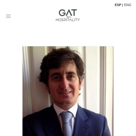
ESP
ENG