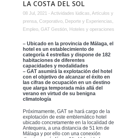
LA COSTA DEL SOL
08 Jul, 2021
-
Actividades lúdicas
,
Artículos y
prensa
,
Corporativo
,
Deporte y Experiencias
,
Empleo
,
GAT Gestión
,
Hoteles y operaciones
– Ubicado en la provincia de Málaga, el
hotel es un establecimiento de
categoría 4 estrellas y dispone de 182
habitaciones de diferentes
capacidades y modalidades
– GAT asumirá la explotación del hotel
con el objetivo de alcanzar el éxito en
las cifras de ocupación en un destino
que alarga temporada más allá del
verano en virtud de su benigna
climatología
Próximamente, GAT se hará cargo de la
explotación de este emblemático hotel
ubicado concretamente en la localidad de
Antequera, a una distancia de 51 km de
Málaga y por ello con una conexión