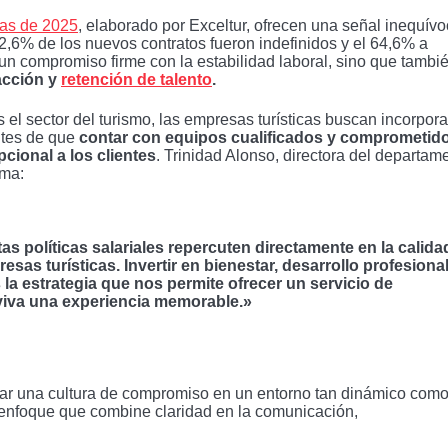
cas de 2025
, elaborado por Exceltur, ofrecen una señal inequív
 92,6% de los nuevos contratos fueron indefinidos y el 64,6% a
 un compromiso firme con la estabilidad laboral, sino que tambi
racción y
retención de talento
.
l sector del turismo, las empresas turísticas buscan incorpora
entes de que
contar con equipos cualificados y comprometid
cional a los clientes
. Trinidad Alonso, directora del departam
rma:
as políticas salariales repercuten directamente en la calida
esas turísticas. Invertir en bienestar, desarrollo profesional
 la estrategia que nos permite ofrecer un servicio de
 viva una experiencia memorable.»
ear una cultura de compromiso en un entorno tan dinámico como
n enfoque que combine claridad en la comunicación,