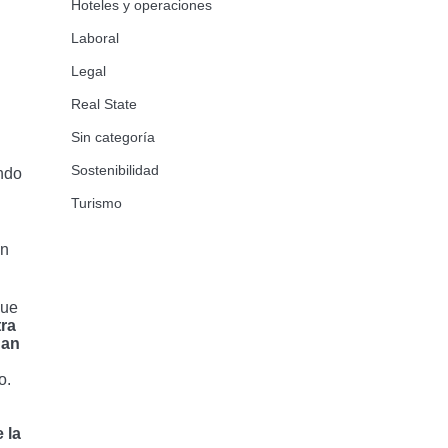
Hoteles y operaciones
Laboral
Legal
Real State
Sin categoría
Sostenibilidad
endo
Turismo
en
que
ra
dan
o.
 la