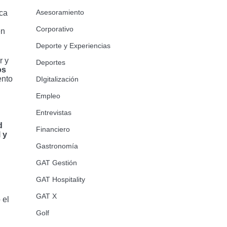
Asesoramiento
oca
Corporativo
én
Deporte y Experiencias
r y
Deportes
os
ento
DIgitalización
Empleo
Entrevistas
d
Financiero
 y
Gastronomía
GAT Gestión
GAT Hospitality
GAT X
 el
Golf