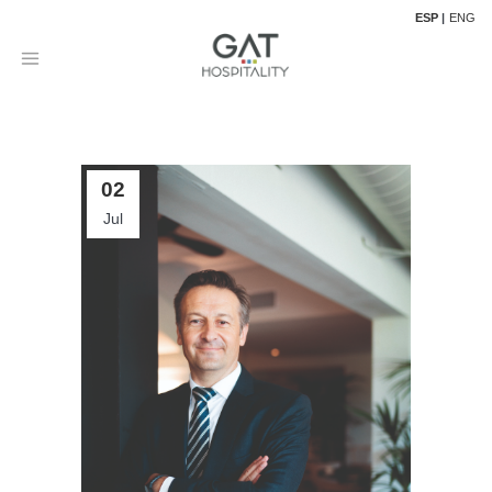
ESP
ENG
02
Jul